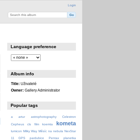
Login
Language preference
Album info
Title:
Uživatelé
Owner:
Gallery Administrator
Popular tags
a
artur
astrophotography
Celestron
kometa
Cepheus
cls
film
koemta
lumicon
Milky Way
Měsíc
na
nebula
NexStar
11 GPS
pardubice
Pentax
planetka