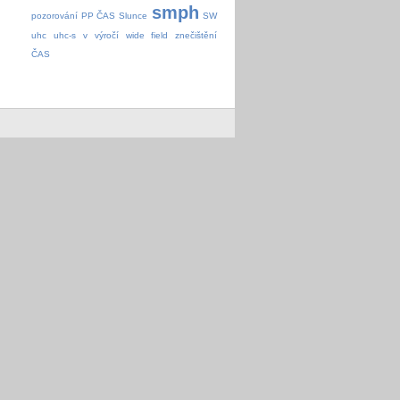
smph
pozorování
PP ČAS
Slunce
SW
uhc
uhc-s
v
výročí
wide field
znečištění
ČAS